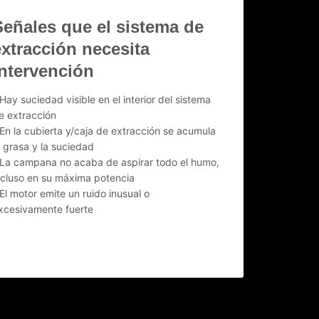
Señales que el sistema de
extracción necesita
intervención
 Hay suciedad visible en el interior del sistema
e extracción
 En la cubierta y/caja de extracción se acumula
a grasa y la suciedad
 La campana no acaba de aspirar todo el humo,
ncluso en su máxima potencia
 El motor emite un ruido inusual o
xcesivamente fuerte