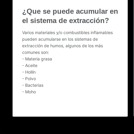
¿Que se puede acumular en
el sistema de extracción?
Varios materiales y/o combustibles inflamables
pueden acumularse en los sistemas de
extracción de humos, algunos de los más
comunes son:
- Materia grasa
- Aceite
- Hollín
- Polvo
- Bacterias
- Moho