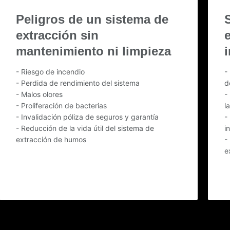
Peligros de un sistema de
extracción sin
mantenimiento ni limpieza
- Riesgo de incendio
-
- Perdida de rendimiento del sistema
d
- Malos olores
-
- Proliferación de bacterias
l
- Invalidación póliza de seguros y garantía
-
- Reducción de la vida útil del sistema de
i
extracción de humos
-
e